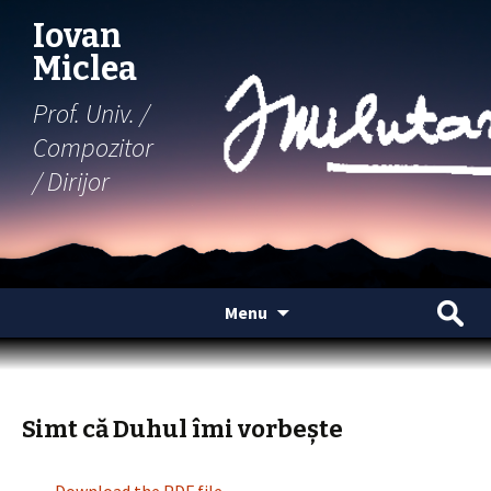
Iovan
Miclea
Prof. Univ. /
Compozitor
/ Dirijor
Skip
Search
Menu
to
for:
content
Simt că Duhul îmi vorbește