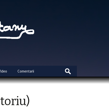
Search
Video
Comentarii
for:
toriu)