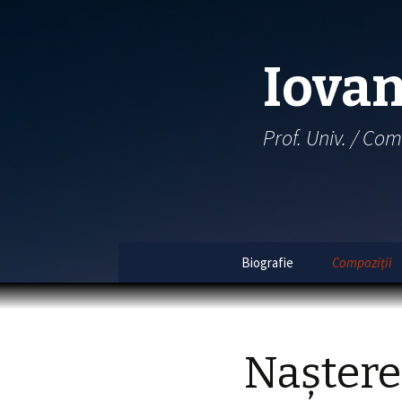
Iovan
Prof. Univ. / Com
Biografie
Compoziții
Index 
Index 
Naștere
Al