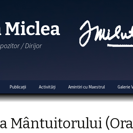
 Miclea
pozitor / Dirijor
Skip
Publicații
Activități
Amintiri cu Maestrul
Galerie 
to
content
tematic
cântări
a Mântuitorului (Ora
bume
Colinde de Crăciun