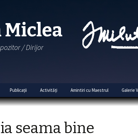
 Miclea
pozitor / Dirijor
Skip
Publicații
Activități
Amintiri cu Maestrul
Galerie 
to
content
tematic
cântări
 ia seama bine
bume
Colinde de Crăciun