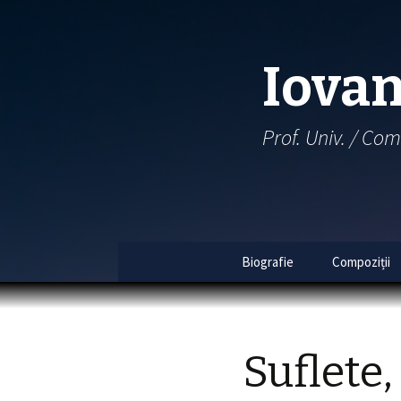
Iovan
Prof. Univ. / Com
Biografie
Compoziții
Index 
Index 
Suflete,
Al