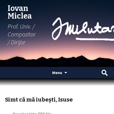
Iovan
Miclea
Prof. Univ. /
Compozitor
/ Dirijor
Skip
Search
Menu
to
for:
content
Simt că mă iubești, Isuse