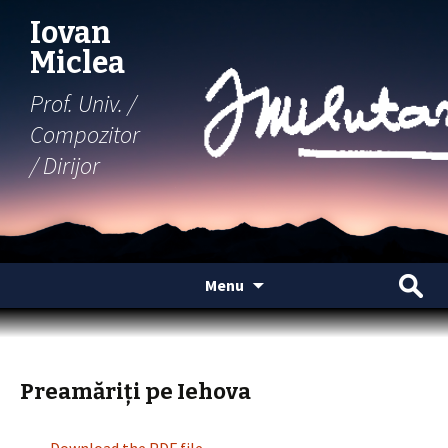
Iovan
Miclea
Prof. Univ. /
Compozitor
/ Dirijor
Skip
Search
Menu
to
for:
content
Preamăriți pe Iehova