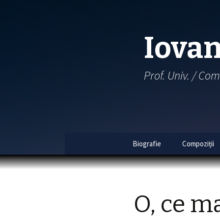
Iovan
Prof. Univ. / Com
Biografie
Compoziții
Index 
Index 
O, ce m
Al