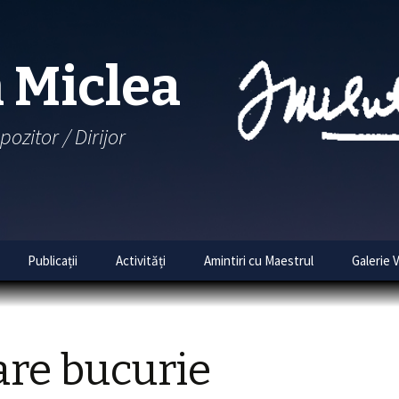
 Miclea
pozitor / Dirijor
Skip
Publicații
Activități
Amintiri cu Maestrul
Galerie 
to
content
tematic
cântări
are bucurie
bume
Colinde de Crăciun