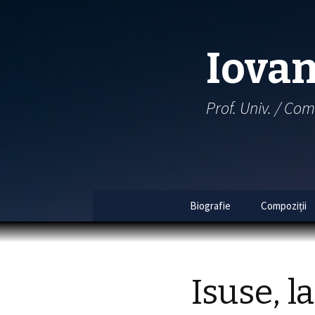
Iovan
Prof. Univ. / Com
Biografie
Compoziții
Index 
Index 
Isuse, l
Al