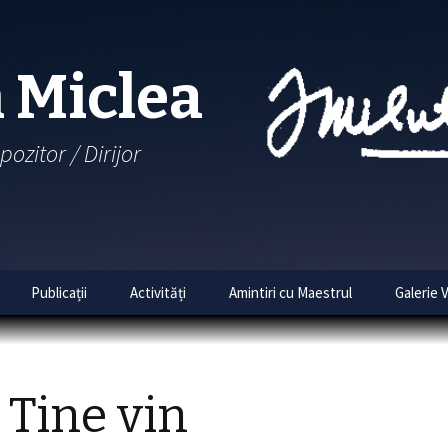
 Miclea
pozitor / Dirijor
Skip
Publicații
Activități
Amintiri cu Maestrul
Galerie 
to
content
tematic
cântări
a Tine vin
bume
Colinde de Crăciun