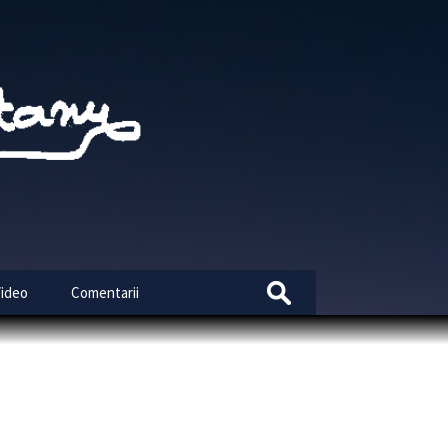
Search
Video
Comentarii
for: