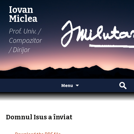
Iovan
Miclea
Prof. Univ. /
Compozitor
/ Dirijor
Skip
Search
Menu
to
for:
content
Domnul Isus a înviat