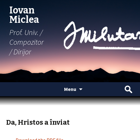
Iovan
Miclea
Prof. Univ. /
Compozitor
/ Dirijor
Skip
Search
Menu
to
for:
content
Da, Hristos a înviat