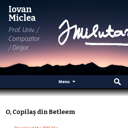
Iovan
Miclea
Prof. Univ. /
Compozitor
/ Dirijor
Skip
Search
Menu
to
for:
content
O, Copilaș din Betleem